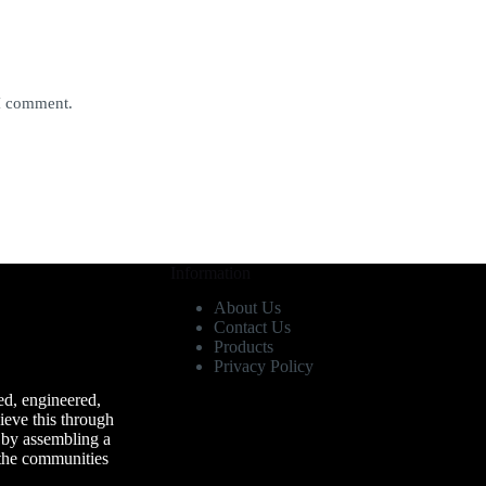
 I comment.
Information
About Us
Contact Us
Products
Privacy Policy
d, engineered,
ieve this through
 by assembling a
 the communities