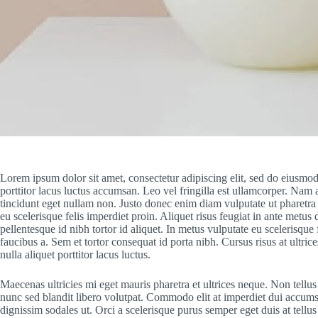
Lorem ipsum dolor sit amet, consectetur adipiscing elit, sed do eiusmod
porttitor lacus luctus accumsan. Leo vel fringilla est ullamcorper. Nam 
tincidunt eget nullam non. Justo donec enim diam vulputate ut pharetra 
eu scelerisque felis imperdiet proin. Aliquet risus feugiat in ante metu
pellentesque id nibh tortor id aliquet. In metus vulputate eu scelerisque
faucibus a. Sem et tortor consequat id porta nibh. Cursus risus at ultr
nulla aliquet porttitor lacus luctus.
Maecenas ultricies mi eget mauris pharetra et ultrices neque. Non tellu
nunc sed blandit libero volutpat. Commodo elit at imperdiet dui accums
dignissim sodales ut. Orci a scelerisque purus semper eget duis at tellus