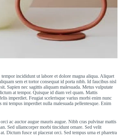
 tempor incididunt ut labore et dolore magna aliqua. Aliquet
aliquam sem et tortor consequat id porta nibh. Id faucibus nisl
sit. Sapien nec sagittis aliquam malesuada. Metus vulputate
s dictum at tempor. Quisque id diam vel quam. Mattis
 felis imperdiet. Feugiat scelerisque varius morbi enim nunc
ices mi tempus imperdiet nulla malesuada pellentesque. Enim
s orci ac auctor augue mauris augue. Nibh cras pulvinar mattis
an. Sed ullamcorper morbi tincidunt ornare. Sed velit
 at. Dictum fusce ut placerat orci. Sed tempus urna et pharetra