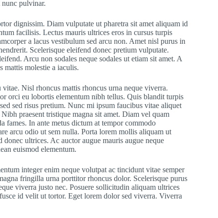
 nunc pulvinar.
tortor dignissim. Diam vulputate ut pharetra sit amet aliquam id
m facilisis. Lectus mauris ultrices eros in cursus turpis
mcorper a lacus vestibulum sed arcu non. Amet nisl purus in
s hendrerit. Scelerisque eleifend donec pretium vulputate.
eifend. Arcu non sodales neque sodales ut etiam sit amet. A
mattis molestie a iaculis.
vitae. Nisl rhoncus mattis rhoncus urna neque viverra.
 orci eu lobortis elementum nibh tellus. Quis blandit turpis
sed sed risus pretium. Nunc mi ipsum faucibus vitae aliquet
t. Nibh praesent tristique magna sit amet. Diam vel quam
uada fames. In ante metus dictum at tempor commodo
are arcu odio ut sem nulla. Porta lorem mollis aliquam ut
t id donec ultrices. Ac auctor augue mauris augue neque
aenean euismod elementum.
ementum integer enim neque volutpat ac tincidunt vitae semper
agna fringilla urna porttitor rhoncus dolor. Scelerisque purus
eque viverra justo nec. Posuere sollicitudin aliquam ultrices
sce id velit ut tortor. Eget lorem dolor sed viverra. Viverra