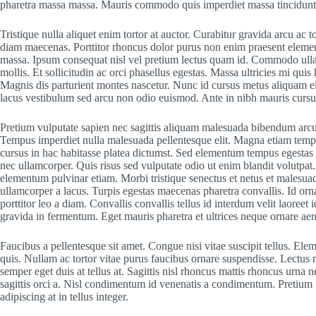
pharetra massa massa. Mauris commodo quis imperdiet massa tincidunt
Tristique nulla aliquet enim tortor at auctor. Curabitur gravida arcu ac 
diam maecenas. Porttitor rhoncus dolor purus non enim praesent elementu
massa. Ipsum consequat nisl vel pretium lectus quam id. Commodo ulla
mollis. Et sollicitudin ac orci phasellus egestas. Massa ultricies mi qui
Magnis dis parturient montes nascetur. Nunc id cursus metus aliquam el
lacus vestibulum sed arcu non odio euismod. Ante in nibh mauris cursus 
Pretium vulputate sapien nec sagittis aliquam malesuada bibendum arcu 
Tempus imperdiet nulla malesuada pellentesque elit. Magna etiam tempor
cursus in hac habitasse platea dictumst. Sed elementum tempus egestas 
nec ullamcorper. Quis risus sed vulputate odio ut enim blandit volutpa
elementum pulvinar etiam. Morbi tristique senectus et netus et males
ullamcorper a lacus. Turpis egestas maecenas pharetra convallis. Id orn
porttitor leo a diam. Convallis convallis tellus id interdum velit laoree
gravida in fermentum. Eget mauris pharetra et ultrices neque ornare 
Faucibus a pellentesque sit amet. Congue nisi vitae suscipit tellus. El
quis. Nullam ac tortor vitae purus faucibus ornare suspendisse. Lectus m
semper eget duis at tellus at. Sagittis nisl rhoncus mattis rhoncus urna n
sagittis orci a. Nisl condimentum id venenatis a condimentum. Pretium fu
adipiscing at in tellus integer.