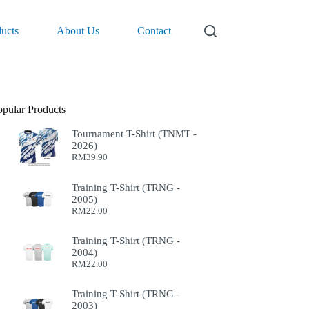
ucts
About Us
Contact
opular Products
Tournament T-Shirt (TNMT -
2026)
RM
39.90
Training T-Shirt (TRNG -
2005)
RM
22.00
Training T-Shirt (TRNG -
2004)
RM
22.00
Training T-Shirt (TRNG -
2003)