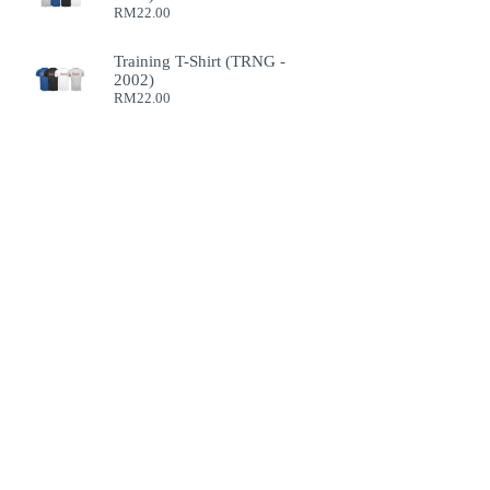
RM
22.00
Training T-Shirt (TRNG -
2002)
RM
22.00