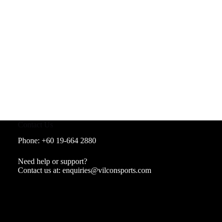
Contact Us
Phone: +60 19-664 2880
Need help or support?
Contact us at:
enquiries@vilconsports.com