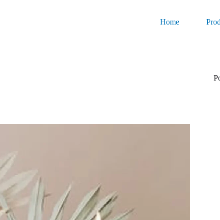
Home
Prod
P